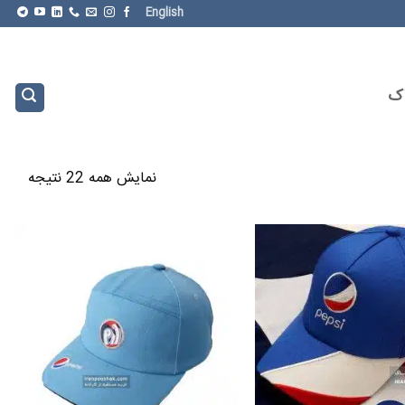
English
اک
مرتب‌
نمایش همه 22 نتیجه
بر
اساس
جدید