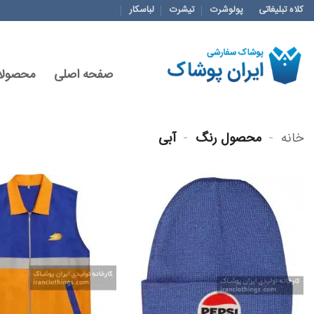
Ski
کلاه تبلیغاتی
پولوشرت
تیشرت
لباسکار
t
conten
صفحه اصلی
محصولا
خانه
-
محصول رنگ
-
آبی