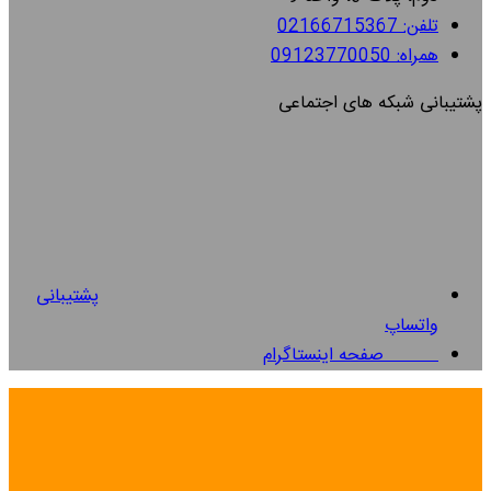
تلفن: 02166715367
همراه: 09123770050
پشتیبانی شبکه های اجتماعی
پشتیبانی
واتساپ
صفحه اینستاگرام