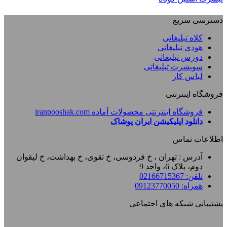
دسترسی سریع
کلاه تبلیغاتی
هودی تبلیغاتی
دورس تبلیغاتی
سویشرت تبلیغاتی
لباس کار
فروشگاه اینترنتی
فروشگاه اینترنتی محصولات آماده iranpooshak.com
دانلود اپلیکیشن ایران پوشاک
اطلاعات تماس
آدرس : تهران ، خ فردوسی، خ تقوی، خ بهداشت، خ لیقوان
دوم، پلاک 6، واحد 9
تلفن: 02166715367
همراه: 09123770050
پشتیبانی شبکه های اجتماعی