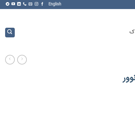
English
اک
وور