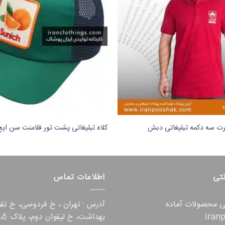
رت سه دکمه تبلیغاتی دبش
کلاه تبلیغاتی پشت تور فلامنت سن ایچ
نتی
اطلاعات تماس
تی محصولات آماده
آدرس : تهران ، خ فردوسی، خ تق
iran
بهداشت، خ لیقوان دوم، پلاک 6، واحد 9