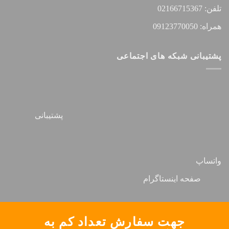
تلفن: 02166715367
همراه: 09123770050
پشتیبانی شبکه های اجتماعی
پشتیبانی
واتساپ
صفحه اینستاگرام
جهت سفارش تعداد کم به