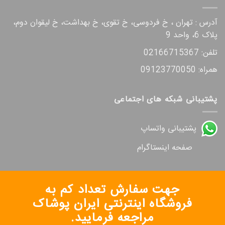
آدرس : تهران ، خ فردوسی، خ تقوی، خ بهداشت، خ لیقوان دوم،
پلاک 6، واحد 9
تلفن: 02166715367
همراه: 09123770050
پشتیبانی شبکه های اجتماعی
پشتیبانی واتساپ
صفحه اینستاگرام
جهت سفارش تعداد کم به
فروشگاه اینترنتی ایران پوشاک
مراجعه فرمایید.