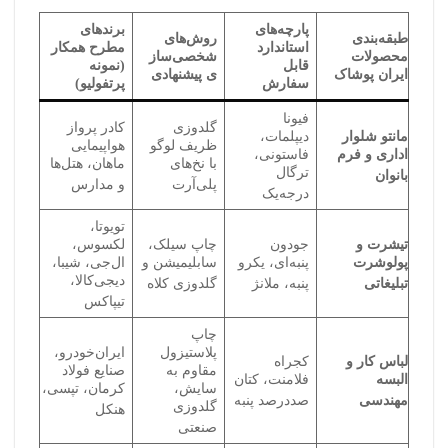
پارچه‌های
برندهای
طبقه‌بندی
روش‌های
استاندارد
مطرح همکار
محصولات
شخصی‌ساز
قابل
(نمونه
ایران پوشاک
ی پیشنهادی
سفارش
پرتفولیو)
فیونا
گلدوزی
کادر پرواز
مانتو شلوار
دیپلمات،
ظریف لوگو
هواپیمایی
اداری و فرم
فاستونی،
با نخ‌های
ماهان، هتل‌ها
ترگال
بانوان
پلی‌آرت
و مدارس
درجه‌یک
تویوتا،
تیشرت و
جودون
چاپ سیلک،
لکسوس،
پولوشرت
پنبه‌ای، یکرو
سابلیمیشن و
ال‌جی، شیبا،
دیجی‌کالا،
تبلیغاتی
پنبه، ملانژ
گلدوزی کلاه
تیپاکس
چاپ
پلاستیزول
ایران‌خودرو،
لباس کار و
کجراه
مقاوم به
صنایع فولاد
البسه
فلامنت، کتان
سایش،
کرمان، تپسی،
مهندسی
صددرصد پنبه
گلدوزی
هنکل
صنعتی