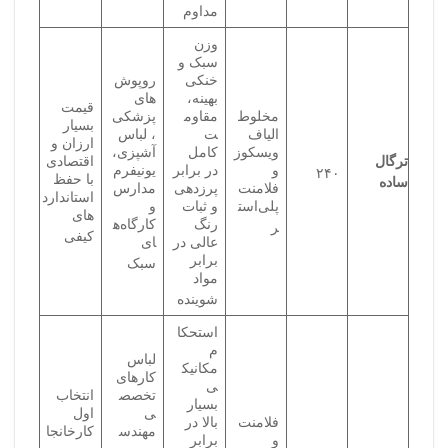
مداوم
وزن
سبک و
خنکی
روپوش‌
بهینه،
های
قیمت
مخلوط
مقاوم
پزشکی
بسیار
الیاف
ت
، لباس
ارزان و
ویسکوز
کامل
آشپزی،
ترگال
اقتصادی
و
در برابر
یونیفرم
۲۴۰
با حفظ
ساده
فلامنت
پرزدهی
مدارس
استاندارد
پلی‌است
و ثبات
و
های
رنگ
کارگاه‌ه
ر
کیفی
عالی در
ای
برابر
سبک
مواد
شوینده
استحکا
م
لباس
مکانیک
کارهای
ی
تخصص
انتخاب
بسیار
ی
اول
فلامنت
بالا در
مهندس
کارخانجا
و
برابر