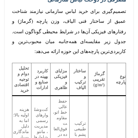
تصمیم‌گیری برای خرید لباس سازمانی نیازمند شناخت
عمیق از ساختار فنی الیاف، وزن پارچه (گرماژ) و
رفتارهای فیزیکی آن‌ها در شرایط محیطی گوناگون است.
جدول زیر مقایسه‌ای همه‌جانبه میان محبوب‌ترین و
کاربردی‌ترین پارچه‌های این حوزه ارائه می‌دهد:
تحلیل
ساختار
مزایای
کاربرد
گرماژ
دوام و
نوع
و
فیزیکی
بهینه در
تقریبی
توجیه
پارچه
ترکیب
و
صنایع و
(g/m²)
اقتصادی
الیاف
ظاهری
ادارات
خرید
حفظ
عالی
کت‌وشل
هزینه
خط اتو،
وارهای
اولیه بالا؛
مقاوم
رسمی
اما به
ترکیب
ت
مدیریت
دلیل
طبیعی
فوق‌العا
، مانتو
ماندگاری
پشم با
ده در
شلوارها
بسیار