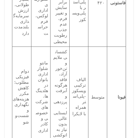
پلی‌است
برابر
فاستونی
۴۲۰
ی
طولانی،
ر یا
سایش
اداری
ارزش
پلی‌ویس
و تغییر
لوکس،
سرمایه‌گ
فرم،
کوز
فرم
ذاری
عدم
حراس
بلندمدت
جذب
ت
دارد
رطوبت
محیطی
کشسان
ی ملایم
و
مانتو
تن‌خور
شلوار
دوام
آزاد،
اداری
فیزیکی
الیاف
فاقد
بانوان
مطلوب؛
ترکیبی
هرگونه
در
کاهش
ویسکوز
آبرفت
هلدینگ‌
مکرر
-پلی‌اس
و
ها،
فیونا
متوسط
هزینه‌های
تر
پرزدهی
شرکت‌
نگهداری
همراه
،
های
و
ایستایی
خصوص
با لایکرا
شست‌و
عالی
ی و
شو
بدون
کادر
نیاز به
اداری
اتوکشی