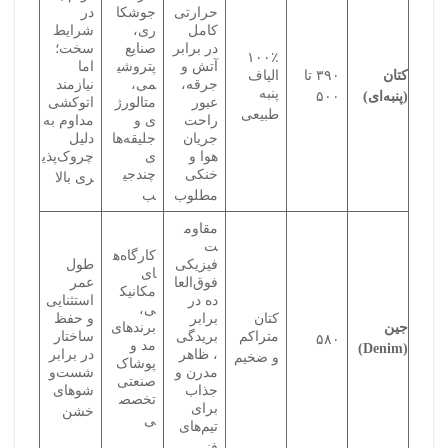
حرارتی
جوشکا
در
کامل
ری،
شرایط
در برابر
صنایع
سخت؛
۱۰۰٪
آتش و
پتروشی
اما
کتان
۳۹۰ تا
الیاف
جرقه،
می،
نیازمند
پنبه
(پنبه‌ای)
۵۰۰
عبور
متالورژ
اتوکشی
طبیعی
راحت
ی و
مداوم به
جریان
جلیقه‌ها
دلیل
هوا و
ی
چروک‌پذی
خنکی
چندجی
ری بالا
مطلوب
ب
مقاوم
ت
کارگاه‌ه
فیزیکی
طول
ای
فوق‌العا
عمر
مکانیک
ده در
استثنایی
ی،
کتان
برابر
و حفظ
جین
برندهای
متراکم
بریدگی
ساختار
۵۸۰
مد و
(Denim)
، ظاهر
در برابر
و ضخیم
پوشاک
مدرن و
شست‌و
صنعتی
جذاب
شوهای
تخصص
برای
خشن
ی
تیم‌های
فنی