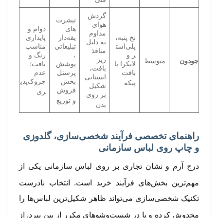
گردش
تیشرت‌
هوای
های
دوام و
مداوم
نخ پنبه،
یقه‌دار
پایداری
به دلیل
پلی‌است
تبلیغاتی
مناسب
منافذ
ر و
،
رنگ و
ریز
جودون
متوسط
لایکرا با
پوشش
بافت؛
بافت،
بافت
پرسنل
عدم
ایستایی
بخش
چروک‌پذی
پیکه
شکیل
فروش
ری
بر روی
و توزیع
بدن
راهنمای تخصصی فرآیند شخصی‌سازی، گلدوزی
و چاپ روی لباس سازمانی
درج آرم و نشان تجاری بر روی لباس سازمانی یکی از
مهم‌ترین بخش‌های فرآیند خرید است.
انتخاب نادرست
تکنیک شخصی‌سازی می‌تواند ظاهر شکیل‌ترین لباس‌ها را
مخدوش کرده و یا در شست‌وشوهای مکرر از بین ببرد.
از