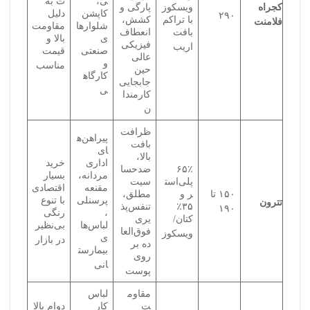
ی،
ت به
کجراه
ویسکوز
پارگی و
کاپشن‌
دلیل
۲۹۰
با تراکم
کشش،
فلامنت
شلوارها
مقاومت
بافت
انعطاف
ی
بالا و
فیزیکی
اریب
صنعتی
قیمت
عالی
و
مناسب
حین
کارگاه
جابجایی
ی
کارمندا
ن
ظرافت
پیراهن‌ه
بافت
ای
بالا،
اداری
خرید
۶۵٪
ضدحسا
مردانه،
بسیار
پلی‌است
سیت
مقنعه
اقتصادی
۱۵۰ تا
ر و
مطلق،
پرسنلی
با تنوع
تترون
۳۵٪
تنفس‌پذ
۱۹۰
،
رنگی
کتان/
یری
لباس‌ها
بی‌نظیر
فوق‌العا
ویسکوز
ی
در بازار
ده بر
بیمارست
روی
انی
پوست
مقاوم
لباس
ت
کار
دوام بالا