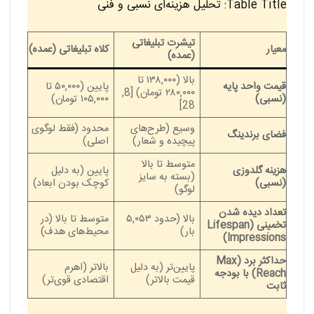
Table Title: تحلیل هزینه‌ای نسبی و فنی
تیشرت تبلیغاتی
معیار
کلاه تبلیغاتی (عمده)
(عمده)
بالا (۱۳۸,۰۰۰ تا
قیمت واحد پایه
پایین (۵۰,۰۰۰ تا
۲۸۰,۰۰۰ تومان) [8,
(نسبی)
۱۰۵,۰۰۰ تومان)
28]
وسیع (طرح‌های
محدود (فقط لوگوی
فضای برندینگ
پیچیده و شعار)
اصلی)
متوسط تا بالا
هزینه گلدوزی
پایین (به دلیل
(بسته به سایز
(نسبی)
کوچک بودن ابعاد)
لوگو)
تعداد دیده شدن
بالا (حدود ۵,۰۵۳
متوسط تا بالا (در
تخمینی (Lifespan
بار)
محیط‌های هدف)
Impressions)
حداکثر برد (Max
پایین‌تر (به دلیل
بالاتر (اهرم
Reach) با بودجه
قیمت بالاتر)
اقتصادی قوی‌تر)
ثابت