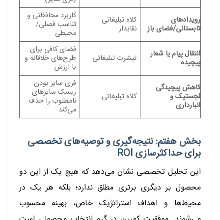
کاربرد محافظتی و
رویدادهای
کلاه تبلیغاتی
تناسب فصلی/
تابستانی/فضای باز
نقابدار
محیطی
فضای کافی برای
انتقال پیام یا شعار
تیشرت تبلیغاتی
طرح‌های خلاقانه و
پیچیده
با ارزش
فری سایز بودن
کاهش پیچیدگی
ریسک سایزهای
لجستیک و
کلاه تبلیغاتی
نامطلوب را حذف
انبارداری
می‌کند
بخش هفتم: نتیجه‌گیری و توصیه‌های تخصصی
برای حداکثرسازی ROI
این تحلیل تخصصی نشان می‌دهد که هیچ یک از این دو
محصول بر دیگری برتری مطلق ندارد؛ بلکه هر یک در
محیط‌ها و اهداف استراتژیک خاص، بهینه محسوب
می‌شوند. موفقیت کمپین در گرو انتخاب محصولی است