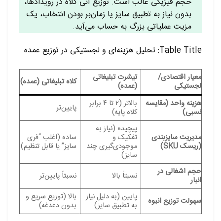
حجم فیزیکی غالب است. توزیع آنی کلاه در رویدادها،
بدون نیاز به تطبیق سایز یا زمان‌بر بودن انتخاب، یک
مزیت عملیاتی بزرگ به حساب می‌آید.
Table Title: تحلیل هزینه‌ای و لجستیکی در توزیع عمده
معیار اقتصادی/
تیشرت تبلیغاتی
کلاه تبلیغاتی (عمده)
لجستیکی
(عمده)
هزینه واحد (مقایسه
بالاتر (۲ تا ۴ برابر
پایین‌تر
نسبی)
کلاه پایه)
پیچیده (نیاز به
مدیریت سایزبندی
تفکیک و
ساده (اغلب “فری
(ریسک SKU)
موجودی‌گیری چند
سایز” یا قابل تنظیم)
سایز)
حجم اشغالی در
نسبتاً بالا
نسبتاً پایین‌تر
انبار
پایین (به دلیل نیاز
بالا (توزیع سریع و
سهولت توزیع انبوه
به تطبیق سایز)
بدون دغدغه)