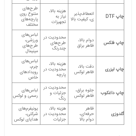
طرح‌های
هزینه بالا،
انعطاف‌پذیر
متنوع روی
چاپ DTF
نیاز به
ی، کیفیت بالا
پارچه‌های
تجهیزات
مختلف
لباس‌های
محدودیت در
دوام بالا،
ورزشی،
چاپ فلکس
طرح‌های
ظاهر براق
طرح‌های
چندرنگ
مینیمال
لباس‌های
هزینه بالا،
دقت بالا،
چرم،
چاپ لیزری
محدودیت در
ظاهر لوکس
رویدادهای
پارچه
خاص
محدودیت در
جلوه براق،
لباس‌های
چاپ داغکوب
جزئیات و
ظاهر لوکس
رسمی و لوکس
رنگ
ظاهر
هزینه بالا،
یونیفرم‌های
گلدوزی
حرفه‌ای،
محدودیت در
شرکتی،
دوام بالا
جزئیات
هدایای لوکس